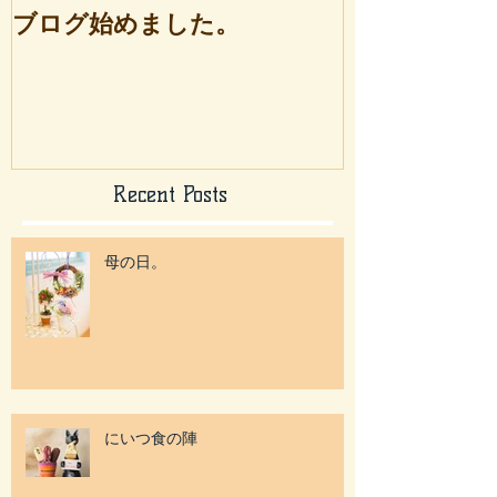
ブログ始めました。
Recent Posts
母の日。
にいつ食の陣