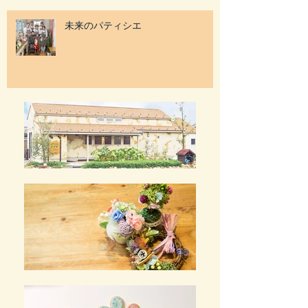
未来のパティシエ